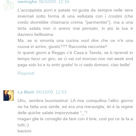
meringhe
06/10/09, 12:34
L'accoppiata porri e patate mi gusta da sempre nelle sere
invernali sotto forma di una vellutata con i crostini (che
credo dovrebbe chiamarsi crema "parmentier"), ma a una
torta salata non ci avevo mai pensato, in più la tua è
davvero bellissima.
Ma...se si smonta una cucina vuol dire che ce n'è una
nuova in arrivo, giusto??? Racconta racconta!!
In questi giorni a Reggio c'è Casa e Tavola, se ti riprendi in
tempo facci un giro, se ci vai col moroso non nel week end
paga solo lui e tu entri gratis! Io ci vado domani, ciao bella!
Rispondi
La Marti
06/10/09, 12:53
Uhu, sembra buonissima! LA mia coinquilina l'altro giorno
ne ha fatta una simile, ed era una meraviglia; lei è la regine
delle quiche salate imporvvisate °_°!
magari glie la consiglio da fare con il brie, così poi ce la fa a
tutti;-)
bacioni