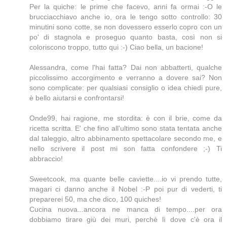
Per la quiche: le prime che facevo, anni fa ormai :-O le
brucciacchiavo anche io, ora le tengo sotto controllo: 30
minutini sono cotte, se non dovessero esserlo copro con un
po' di stagnola e proseguo quanto basta, così non si
coloriscono troppo, tutto qui :-) Ciao bella, un bacione!
Alessandra, come l'hai fatta? Dai non abbatterti, qualche
piccolissimo accorgimento e verranno a dovere sai? Non
sono complicate: per qualsiasi consiglio o idea chiedi pure,
è bello aiutarsi e confrontarsi!
Onde99, hai ragione, me stordita: è con il brie, come da
ricetta scritta. E' che fino all'ultimo sono stata tentata anche
dal taleggio, altro abbinamento spettacolare secondo me, e
nello scrivere il post mi son fatta confondere ;-) Ti
abbraccio!
Sweetcook, ma quante belle caviette....io vi prendo tutte,
magari ci danno anche il Nobel :-P poi pur di vederti, ti
preparerei 50, ma che dico, 100 quiches!
Cucina nuova...ancora ne manca di tempo....per ora
dobbiamo tirare giù dei muri, perchè lì dove c'è ora il