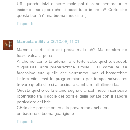
Uff...quando inizi a stare male poi ti viene sempre tutto
insieme...ma spero che ti passi tutto in fretta!! Certo che
questa bontà è una buona medicina ;)
Rispondi
Manuela e Silvia
06/10/09, 11:01
Mamma...certo che sei presa male eh? Ma sembra ne
fosse valsa la pena!!
Anche noi come te adoriamo le torte salte: quiche, strudel,
o qualsiasi altra preparazione simile! E si, come te, se
facessimo tute quelle che vorremmo...non ci basterebbe
l'intera vita, così le programmiamo per tempo..salvco poi
trovare quella che ci affascina e cambiare all'ultimo idea.
Questa quiche ce la siamo segnate anceh noi:ci incuriosiva
ilcotnrasto tra il docle dei porri e delle patate con il sapore
particolare del brie.
CErto che prossimamente la proveremo anche noi!
un bacione e buona guarigione.
Rispondi