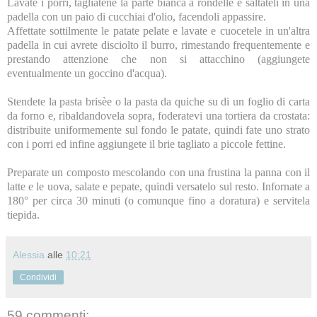
Lavate i porri, tagliatene la parte bianca a rondelle e saltateli in una
padella con un paio di cucchiai d'olio, facendoli appassire.
Affettate sottilmente le patate pelate e lavate e cuocetele in un'altra
padella in cui avrete disciolto il burro, rimestando frequentemente e
prestando attenzione che non si attacchino (aggiungete
eventualmente un goccino d'acqua).
Stendete la pasta brisèe o la pasta da quiche su di un foglio di carta
da forno e, ribaldandovela sopra, foderatevi una tortiera da crostata:
distribuite uniformemente sul fondo le patate, quindi fate uno strato
con i porri ed infine aggiungete il brie tagliato a piccole fettine.
Preparate un composto mescolando con una frustina la panna con il
latte e le uova, salate e pepate, quindi versatelo sul resto. Infornate a
180° per circa 30 minuti (o comunque fino a doratura) e servitela
tiepida.
Alessia
alle
10:21
Condividi
59 commenti: