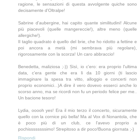
ragione, le sensazioni di questa avvolgente quiche sono
decisamente d'Oltralpe!
Sabrine d'aubergine, hai capito quante similitudini! Alcune
più piacevoli (quelle mangereccie!), altre meno (quelle
allergiche!).
Il taglio quadrato è quello del brie, che ho ridotto a fettine e
poi ancora a metà (mi sembrava più regolare),
rigorosamente con la scorza! Un caro abbraccio!
Benedetta, maliziosa ;-)) Sìsì, io c'ero: era proprio l'ultima
data, c'era gente che era lì da 10 giorni (ti lascio
immaginare la spesa tra vitto, alloggio e concerti non
proprio economici...)A dire il vero dovevo esserci anche lo
scorso anno, ma se ricordi non fu un periodo felice per me..
Un bacione tesoro!
Lydia, ooooh yes! Era il mio terzo il concerto, sicuramente
quello con la cornice più bella! Ma al Vox di Nonantola, che
è poco più di un club, ce l'avevo proprio a
pochissssssssimo! Strepitoso a dir poco!Buona giornata ;-)
Rispondi