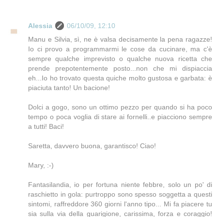
Alessia
06/10/09, 12:10
Manu e Silvia, sì, ne è valsa decisamente la pena ragazze!
Io ci provo a programmarmi le cose da cucinare, ma c'è
sempre qualche imprevisto o qualche nuova ricetta che
prende prepotentemente posto...non che mi dispiaccia
eh...Io ho trovato questa quiche molto gustosa e garbata: è
piaciuta tanto! Un bacione!
Dolci a gogo, sono un ottimo pezzo per quando si ha poco
tempo o poca voglia di stare ai fornelli..e piacciono sempre
a tutti! Baci!
Saretta, davvero buona, garantisco! Ciao!
Mary, :-)
Fantasilandia, io per fortuna niente febbre, solo un po' di
raschietto in gola: purtroppo sono spesso soggetta a questi
sintomi, raffreddore 360 giorni l'anno tipo... Mi fa piacere tu
sia sulla via della guarigione, carissima, forza e coraggio!