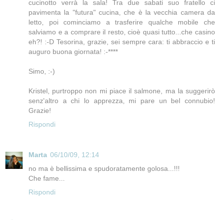
cucinotto verrà la sala! Tra due sabati suo fratello ci
pavimenta la "futura" cucina, che è la vecchia camera da
letto, poi cominciamo a trasferire qualche mobile che
salviamo e a comprare il resto, cioè quasi tutto...che casino
eh?! :-D Tesorina, grazie, sei sempre cara: ti abbraccio e ti
auguro buona giornata! :-****
Simo, :-)
Kristel, purtroppo non mi piace il salmone, ma la suggerirò
senz'altro a chi lo apprezza, mi pare un bel connubio!
Grazie!
Rispondi
Marta
06/10/09, 12:14
no ma è bellissima e spudoratamente golosa...!!!
Che fame...
Rispondi