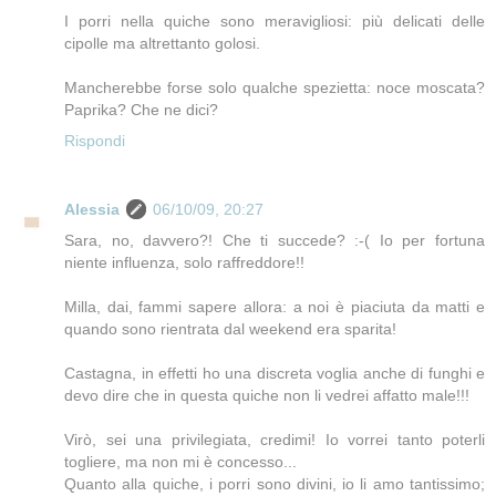
I porri nella quiche sono meravigliosi: più delicati delle
cipolle ma altrettanto golosi.
Mancherebbe forse solo qualche spezietta: noce moscata?
Paprika? Che ne dici?
Rispondi
Alessia
06/10/09, 20:27
Sara, no, davvero?! Che ti succede? :-( Io per fortuna
niente influenza, solo raffreddore!!
Milla, dai, fammi sapere allora: a noi è piaciuta da matti e
quando sono rientrata dal weekend era sparita!
Castagna, in effetti ho una discreta voglia anche di funghi e
devo dire che in questa quiche non li vedrei affatto male!!!
Virò, sei una privilegiata, credimi! Io vorrei tanto poterli
togliere, ma non mi è concesso...
Quanto alla quiche, i porri sono divini, io li amo tantissimo;