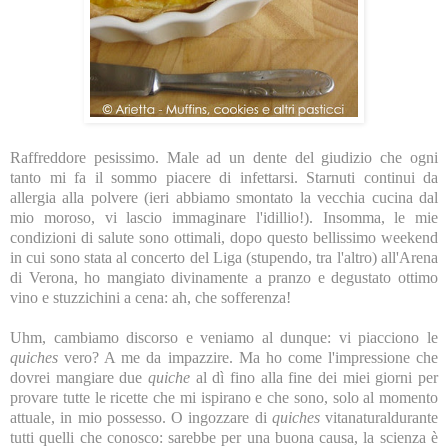
Raffreddore pesissimo. Male ad un dente del giudizio che ogni
tanto mi fa il sommo piacere di infettarsi. Starnuti continui da
allergia alla polvere (ieri abbiamo smontato la vecchia cucina dal
mio moroso, vi lascio immaginare l'idillio!). Insomma, le mie
condizioni di salute sono ottimali, dopo questo bellissimo weekend
in cui sono stata al concerto del Liga (stupendo, tra l'altro) all'Arena
di Verona, ho mangiato divinamente a pranzo e degustato ottimo
vino e stuzzichini a cena: ah, che sofferenza!
Uhm, cambiamo discorso e veniamo al dunque: vi piacciono le
quiches
vero? A me da impazzire. Ma ho come l'impressione che
dovrei mangiare due
quiche
al dì fino alla fine dei miei giorni per
provare tutte le ricette che mi ispirano e che sono, solo al momento
attuale, in mio possesso. O ingozzare di
quiches
vitanaturaldurante
tutti quelli che conosco: sarebbe per una buona causa, la scienza è