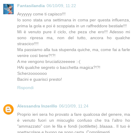
Fantasilandia
06/10/09, 11:22
Aryyyyy come ti capisco!!!
Io sono stata una settimana in coma per questa influenza,
prima la gola e poi è scoppiata in un raffreddore bestiale!!!
Mi è venuto pure il ciclo, che peza che ero!!! Adesso mi
sono ripresa ma, non del tutto, ancora ho qualche
strascico!!!!
Ma passiamo alla tua stupenda quiche, ma, come fai a farle
venire così bene?!?!
A me vengono bruciatizzeeeee :-(
HAi qualche segreto o bacchetta magica?!?!
Scherzooooooo
Bacini e guarisci presto!
Rispondi
Alessandra Inzerillo
06/10/09, 11:24
Proprio ieri sera ho provato a fare qualcosa del genere, ma
è venuto fuori un miscuglio confuso che tra l'altro ho
"ammazzato" con le fila e fondi (sottilette)..blaaaa.. Il tuo è
spettacolare e buono ne sono certa. Complimenti.