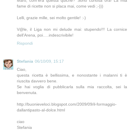
Marti, com'era questa quiche? Sono curiosa ora! La mia
fame di ricette non si placa mai, come vedi ;-)))
Lelli, grazie mille, sei molto gentile! :-)
V@le, il Liga non mi delude mai: stupendo!!! La cornice
dell'Arena, poi.....indescrivibile!
Rispondi
Stefania
06/10/09, 15:17
Ciao,
questa ricetta è bellissima, e nonostante i malanni ti è
riuscita davvero bene.
Se hai voglia di pubblicarla sulla mia raccolta, sei la
benvenuta.
http://buonieveloci.blogspot.com/2009/09/il-formaggio-
dallantipasto-al-dolce.html
ciao
Stefania