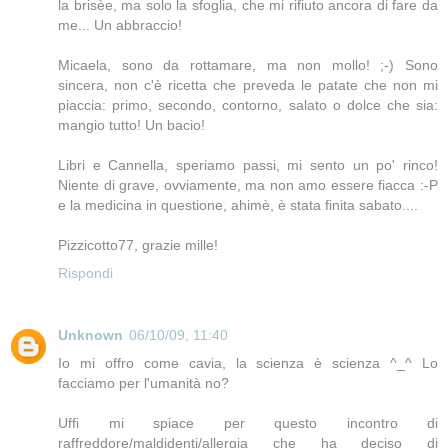
la brisèe, ma solo la sfoglia, che mi rifiuto ancora di fare da
me... Un abbraccio!
Micaela, sono da rottamare, ma non mollo! ;-) Sono
sincera, non c'è ricetta che preveda le patate che non mi
piaccia: primo, secondo, contorno, salato o dolce che sia:
mangio tutto! Un bacio!
Libri e Cannella, speriamo passi, mi sento un po' rinco!
Niente di grave, ovviamente, ma non amo essere fiacca :-P
e la medicina in questione, ahimè, è stata finita sabato....
Pizzicotto77, grazie mille!
Rispondi
Unknown
06/10/09, 11:40
Io mi offro come cavia, la scienza è scienza ^_^ Lo
facciamo per l'umanità no?
Uffi mi spiace per questo incontro di
raffreddore/maldidenti/allergia che ha deciso di