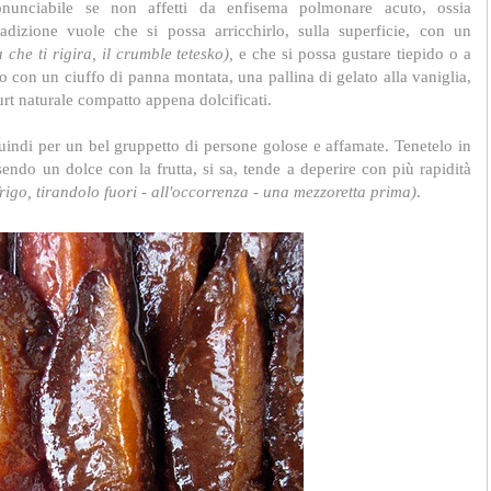
unciabile se non affetti da enfisema polmonare acuto, ossia
radizione vuole che si possa arricchirlo, sulla superficie, con un
a che ti rigira, il
crumble
tetesko)
,
e che si possa gustare tiepido o a
on un ciuffo di panna montata, una pallina di gelato alla vaniglia,
rt naturale compatto appena dolcificati.
indi per un bel gruppetto di persone golose e affamate. Tenetelo in
endo un dolce con la frutta, si sa, tende a deperire con più rapidità
frigo, tirandolo fuori - all'occorrenza - una mezzoretta prima)
.