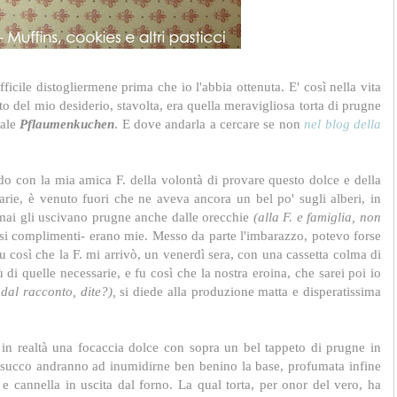
cile distogliermene prima che io l'abbia ottenuta. E' così nella vita
tto del mio desiderio, stavolta, era quella meravigliosa torta di prugne
tale
Pflaumenkuchen
. E dove andarla a cercare se non
nel blog della
o con la mia amica F. della volontà di provare questo dolce e della
arie, è venuto fuori che ne aveva ancora un bel po' sugli alberi, in
ormai gli uscivano prugne anche dalle orecchie
(alla F. e famiglia, non
ssi complimenti- erano mie. Messo da parte l'imbarazzo, potevo forse
u così che la F. mi arrivò, un venerdì sera, con una cassetta colma di
di quelle necessarie, e fu così che la nostra eroina, che sarei poi io
dal racconto, dite?),
si diede alla produzione matta e disperatissima
 in realtà una focaccia dolce con sopra un bel tappeto di prugne in
oro succo andranno ad inumidirne ben benino la base, profumata infine
 cannella in uscita dal forno. La qual torta, per onor del vero, ha