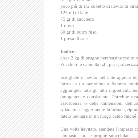
poco più di 1/2 cubetto di lievito di birr
125 ml di latte
75 gr di zucchero
1 uovo
60 gr di burro fuso
1 presa di sale
Inoltre:
circa 2 kg di prugne nere/susine molto 
Zucchero e cannella q.b. per spolverizza
Sciogliete il lievito nel latte appena t
burro in un pentolino a fiamma minima
aggiungete tutti gli altri ingredienti,
omogeneo e consistente. Potrebbe ess
assorbenza o delle dimensioni dell'u
spianatoia leggermente infarinata, ripone
fatelo lievitare in un luogo caldo finché
Una volta lievitato, stendete l'impasto 
l'impasto con le prugne snocciolate e t