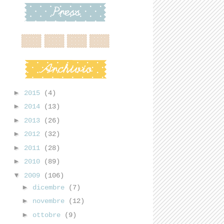
►
2015
(4)
►
2014
(13)
►
2013
(26)
►
2012
(32)
►
2011
(28)
►
2010
(89)
▼
2009
(106)
►
dicembre
(7)
►
novembre
(12)
►
ottobre
(9)