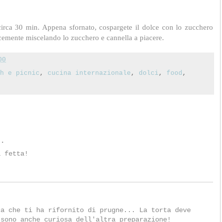
 circa 30 min. Appena sfornato, cospargete il dolce con lo zucchero
cemente miscelando lo zucchero e cannella a piacere.
00
h e picnic
,
cucina internazionale
,
dolci
,
food
,
..
a fetta!
.
ca che ti ha rifornito di prugne... La torta deve
 sono anche curiosa dell'altra preparazione!