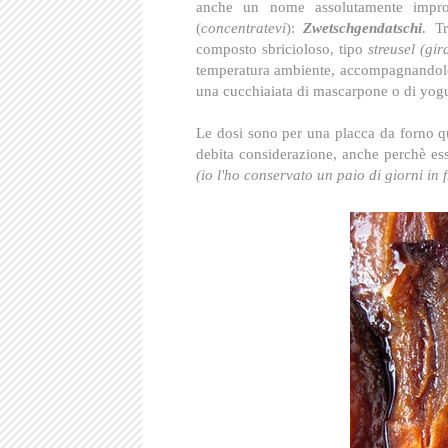
anche un nome assolutamente impron
(
concentratevi
):
Zwetschgendatschi
. T
composto sbricioloso, tipo
streusel
(gir
temperatura ambiente, accompagnandolo c
una cucchiaiata di mascarpone o di yogu
Le dosi sono per una placca da forno qu
debita considerazione, anche perchè ess
(io l'ho conservato un paio di giorni in 