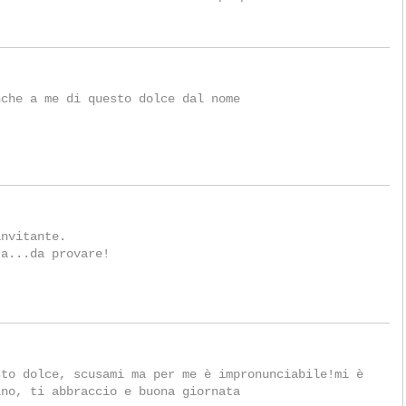
nche a me di questo dolce dal nome
.
invitante.
ta...da provare!
sto dolce, scusami ma per me è impronunciabile!mi è
ino, ti abbraccio e buona giornata