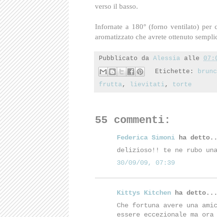
verso il basso.
Infornate a 180° (forno ventilato) per
aromatizzato che avrete ottenuto sempli
Pubblicato da
Alessia
alle
07:
Etichette:
brunc
frutta
,
lievitati
,
torte
55 commenti:
Federica Simoni
ha detto.
delizioso!! te ne rubo un
30/09/09, 07:39
Kittys Kitchen
ha detto..
Che fortuna avere una ami
essere eccezionale ma ora