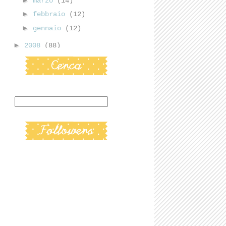
marzo
(14)
►
febbraio
(12)
►
gennaio
(12)
►
2008
(88)