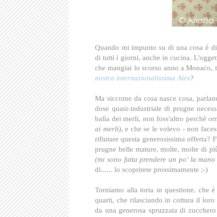
Quando mi impunto su di una cosa è diffi
di tutti i giorni, anche in cucina. L'ogge
che mangiai lo scorso anno a Monaco, 
nostra internazionalissima Alex
?
Ma siccome da cosa nasce cosa, parland
dose quasi-industriale di prugne necess
balìa dei merli, non foss'altro perchè 
ai merli)
, e che se le volevo - non face
rifiutare questa generosissima offerta? F
prugne belle mature, molte, molte di più 
(mi sono fatta prendere un po' la mano 
di...... lo scoprirete prossimamente ;-)
Torniamo alla torta in questione, che è
quarti, che rilasciando in cottura il l
da una generosa spruzzata di zucchero e